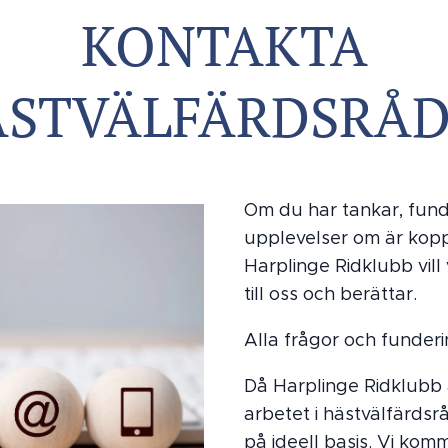
KONTAKTA
STVÄLFÄRDSRÅ
Om du har tankar, funde
upplevelser om är koppl
Harplinge Ridklubb vill 
till oss och berättar.
Alla frågor och funder
Då Harplinge Ridklubb ä
arbetet i hästvälfärdsrå
på ideell basis. Vi komm