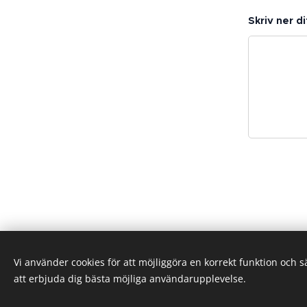
Skriv ner d
Vi använder cookies för att möjliggöra en korrekt funktion och 
att erbjuda dig bästa möjliga användarupplevelse.