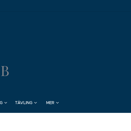
BB
G
TÄVLING
MER