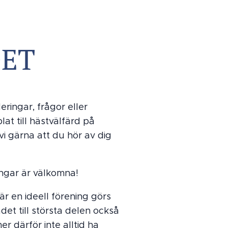
DET
ringar, frågor eller
at till hästvälfärd på
vi gärna att du hör av dig
ingar är välkomna!
r en ideell förening görs
det till största delen också
er därför inte alltid ha