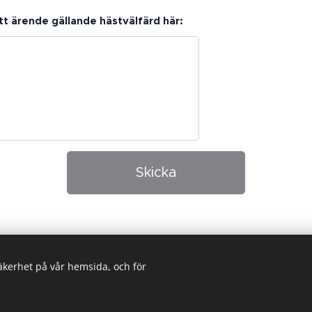
itt ärende gällande hästvälfärd här:
Skicka
säkerhet på vår hemsida, och för
Skapad med
Webnode
Cookies