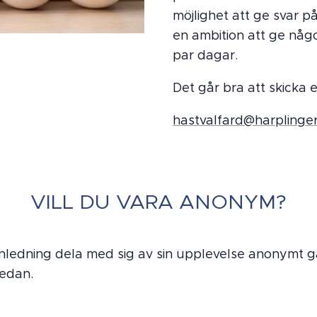
möjlighet att ge svar 
en ambition att ge någ
par dagar.
Det går bra att skicka e-
hastvalfard@harplinger
VILL DU VARA ANONYM?
nledning dela med sig av sin upplevelse anonymt gå
nedan.