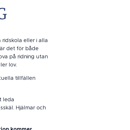
G
idskola eller i alla
 är det för både
ova på ridning utan
ler lov.
ella tillfällen
t leda
sskäl. Hjälmar och
mation kommer.