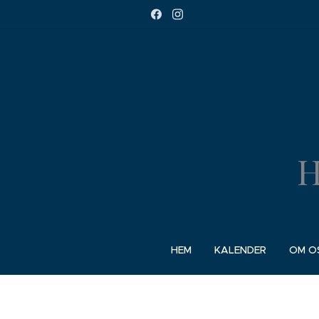
H
HEM
KALENDER
OM O