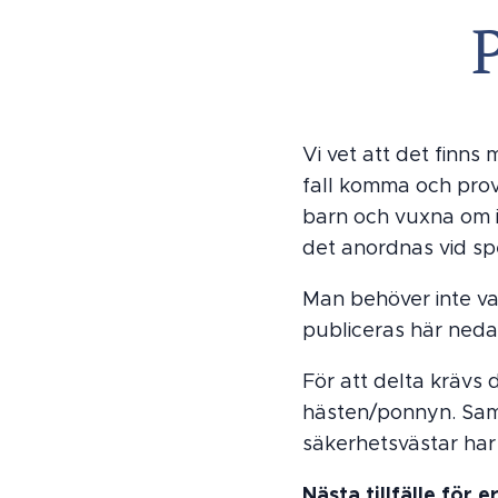
Vi vet att det finns
fall komma och prova
barn och vuxna om i
det anordnas vid spe
Man behöver inte vara
publiceras här neda
För att delta krävs 
hästen/ponnyn. Samt
säkerhetsvästar har 
Nästa tillfälle fö