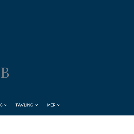
BB
G
TÄVLING
MER