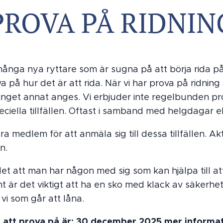
PROVA PÅ RIDNIN
 många nya ryttare som är sugna på att börja rida på r
 på hur det är att rida. När vi har prova på ridning
nget annat anges. Vi erbjuder inte regelbunden pr
ciella tillfällen. Oftast i samband med helgdagar el
 medlem för att anmäla sig till dessa tillfällen. Aktu
n.
det att man har någon med sig som kan hjälpa till at
 är det viktigt att ha en sko med klack av säkerhet
vi som går att låna.
r er att prova på är: 30 december 2025 mer infor