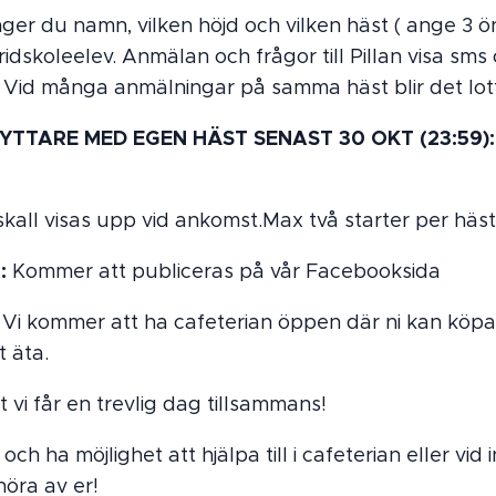
ger du namn, vilken höjd och vilken häst ( ange 3 ö
ridskoleelev. Anmälan och frågor till Pillan visa sms
Vid många anmälningar på samma häst blir det lot
TTARE MED EGEN HÄST SENAST 30 OKT (23:59)
skall visas upp vid ankomst.Max två starter per häst
:
Kommer att publiceras på vår Facebooksida
Vi kommer att ha cafeterian öppen där ni kan köpa
t äta.
t vi får en trevlig dag tillsammans!
a och ha möjlighet att hjälpa till i cafeterian eller vid
höra av er!