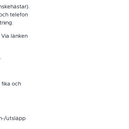
nskehästar).
 och telefon
tning.
:
Via länken
.
 fika och
 in-/utsläpp