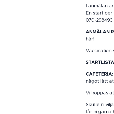
I anmälan an
En start per 
070-298493. 
ANMÄLAN RY
här!
Vaccination 
STARTLISTA
CAFETERIA:
något lätt at
Vi hoppas at
Skulle ni vilj
får ni gärna 