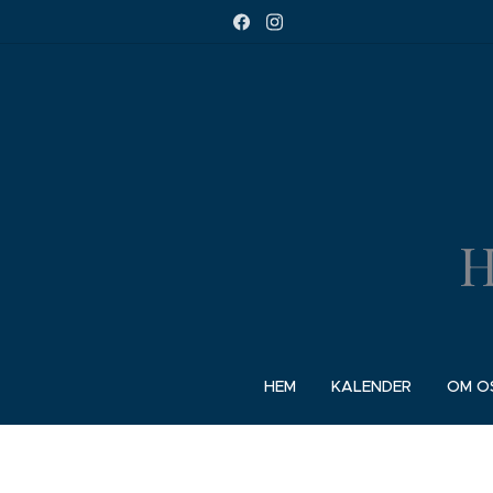
H
HEM
KALENDER
OM O