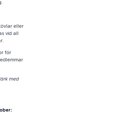
g.
tövlar eller
s vid all
r.
or för
 medlemmar
 Märk med
ober: