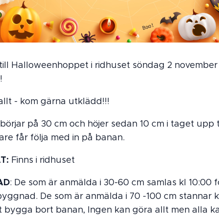
ill Halloweenhoppet i ridhuset söndag 2 november
!
allt - kom gärna utklädd!!!
börjar på 30 cm och höjer sedan 10 cm i taget upp ti
re får följa med in på banan.
T:
Finns i ridhuset
AD
: De som är anmälda i 30-60 cm samlas kl 10:00 fö
byggnad. De som är anmälda i 70 -100 cm stannar k
 att bygga bort banan, Ingen kan göra allt men alla k