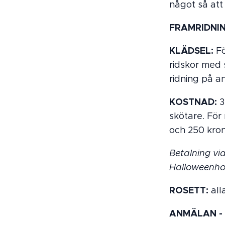
något så att 
FRAMRIDNIN
KLÄDSEL:
Fö
ridskor med s
ridning på an
KOSTNAD:
3
skötare. Fö
och 250 kro
Betalning vi
Halloweenho
ROSETT:
all
ANMÄLAN - R