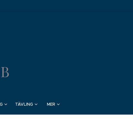
BB
G
TÄVLING
MER