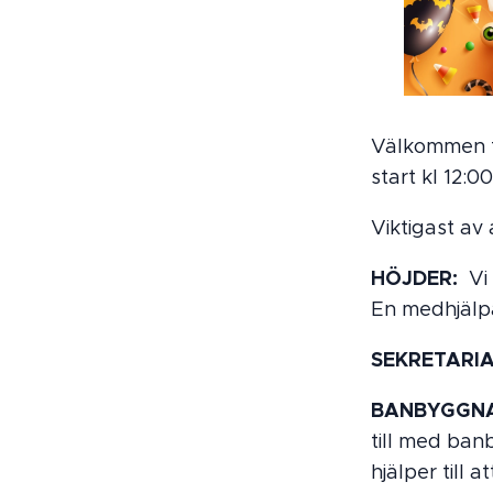
Välkommen t
start kl 12:00
Viktigast av 
HÖJDER:
Vi 
En medhjälpa
SEKRETARIA
BANBYGGN
till med ban
hjälper till