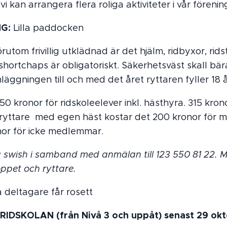
vi kan arrangera flera roliga aktiviteter i vår förenin
G:
Lilla paddocken
rutom frivillig utklädnad är det hjälm, ridbyxor, rids
hortchaps är obligatoriskt. Säkerhetsväst skall bära
läggningen till och med det året ryttaren fyller 18 å
50 kronor för ridskoleelever inkl. hästhyra. 315 kron
r ryttare med egen häst kostar det 200 kronor för
nor för icke medlemmar.
a swish i samband med anmälan till 123 550 81 22.
ppet och ryttare.
a deltagare får rosett
IDSKOLAN (från Nivå 3 och uppåt) senast 29 okt