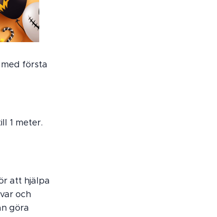
 med första
ll 1 meter.
r att hjälpa
var och
an göra